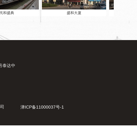
典
盛和大厦
民和盛典
号泰达中
司
津ICP备11000037号-1