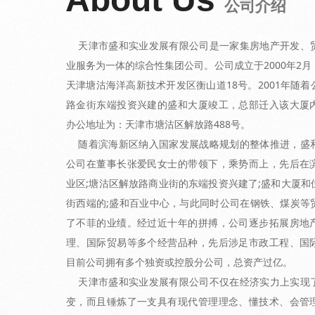
公司介绍
天津市盛和实业发展有限公司是一家集房地产开发、
业服务为一体的综合性集团公司。公司成立于2000年2
天津塘沽海洋高新技术开发区衡山道18号。2001年随
路金街东端投资兴建的盛和大厦竣工，总部迁入该大厦
办公地址为：天津市塘沽区解放路488号。
随着滨海新区纳入国家发展战略规划的整体推进，盛
公司在董事长张爱民女士的带领下，乘势而上，先后在
业区;塘沽区解放路商业街的东端投资兴建了;盛和大厦和
街西端的;盛和百业中心，与此同时公司在钢铁、煤炭等
了不菲的业绩。经过近十年的拼搏，公司逐步拓展房地
理、国际贸易等多个经营品种，先后涉足市政工程、国
目前公司拥有多个独资或控股分公司，总资产过亿。
天津市盛和实业发展有限公司不仅在经济实力上实现
变，而且锤炼了一支具有现代管理理念、懂技术、会管