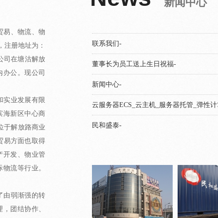
新闻中心
盛和大厦今起出租率100%-
以人为本、关爱健康-
盛和员工金秋采摘，尽享自然美景-
下属公司-
公司简介-
董事长致辞-
首页-
贸易、物流、物
联系我们-
月，注册地址为：
着公司在塘沽解放
董事长为员工送上生日祝福-
内办公。现公司
新闻中心-
和实业发展有限
云服务器ECS_云主机_服务器托管_弹性计
滨海新区中心商
民和盛泰-
位于解放路商业
贸易方面也取得
产开发、物业管
际物流等行业。
了由弱渐强的转
理，团结协作、